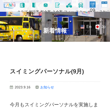
日曜
日
09
スケジ
カレン
クラブ
施設案
料金案
入会案
フィッ
スクー
ュール
ダー
概要
内
内
内
トネス
ル
En
Jp
新着情報
スイミングパーソナル(9月)
2023.9.16
お知らせ
今月もスイミングパーソナルを実施しま