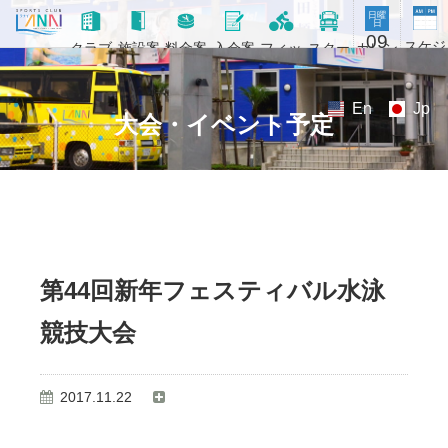
日曜
日
09
スケジ
カレン
クラブ
施設案
料金案
入会案
フィッ
スクー
ュール
ダー
概要
内
内
内
トネス
ル
En
Jp
大会・イベント予定
第44回新年フェスティバル水泳
競技大会
2017.11.22