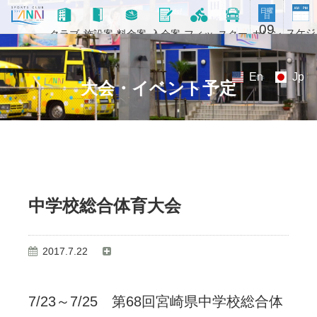
日曜
日
09
スケジ
カレン
クラブ
施設案
料金案
入会案
フィッ
スクー
ュール
ダー
概要
内
内
内
トネス
ル
En
Jp
大会・イベント予定
中学校総合体育大会
2017.7.22
7/23～7/25 第68回宮崎県中学校総合体